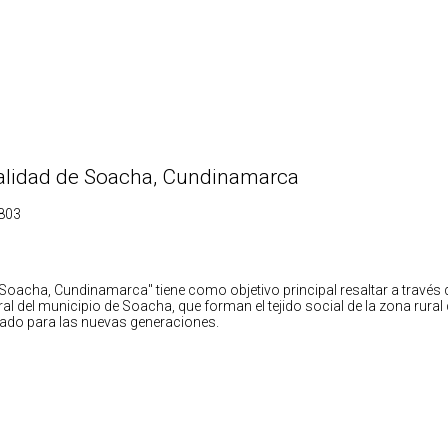
uralidad de Soacha, Cundinamarca
1803
 Soacha, Cundinamarca" tiene como objetivo principal resaltar a través d
ral del municipio de Soacha, que forman el tejido social de la zona rural
gado para las nuevas generaciones.