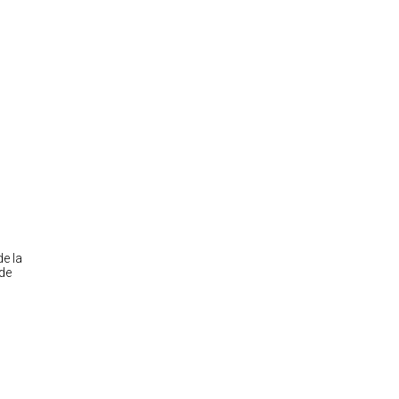
e la
 de