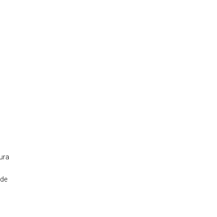
ura
 de