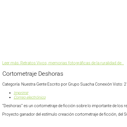
Leer más: Retratos Vivos, memorias fotográficas de la ruralidad de...
Cortometraje Deshoras
Categoría:
Nuestra Gente
Escrito por
Grupo Suacha Conexión
Visto: 
Imprimir
Correo electrónico
"Deshoras" es un cortometraje de ficción sobre lo importante de los rela
Proyecto ganador del estímulo creación cortometraje de ficción, del S