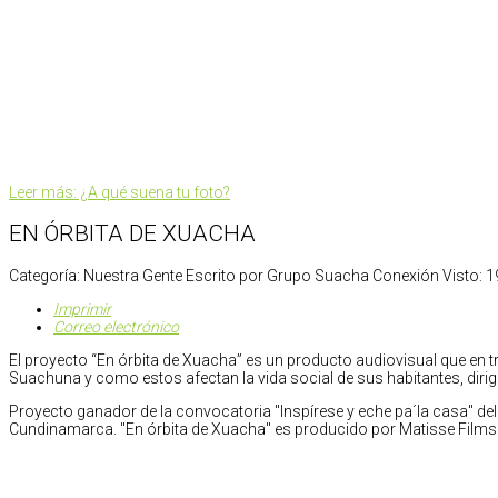
Leer más: ¿A qué suena tu foto?
EN ÓRBITA DE XUACHA
Categoría:
Nuestra Gente
Escrito por
Grupo Suacha Conexión
Visto: 
Imprimir
Correo electrónico
El proyecto “En órbita de Xuacha” es un producto audiovisual que en 
Suachuna y como estos afectan la vida social de sus habitantes, dirig
Proyecto ganador de la convocatoria "Inspírese y eche pa´la casa" del
Cundinamarca. "En órbita de Xuacha" es producido por Matisse Film