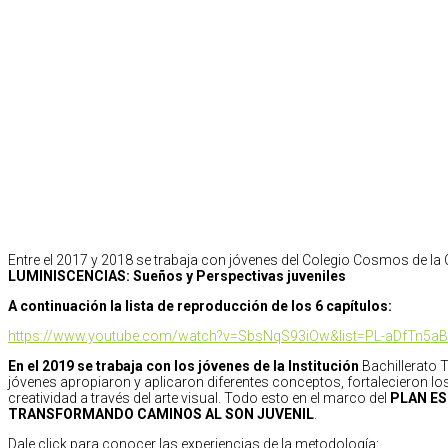
Entre el 2017 y 2018 se trabaja con jóvenes del Colegio Cosmos de la
LUMINISCENCIAS: Sueños y Perspectivas juveniles
A continuación la lista de reproducción de los 6 capítulos:
https://www.youtube.com/watch?v=SbsNqS93iOw&list=PL-aDfTn5
En el 2019 se trabaja con los jóvenes de la Institución
Bachillerato 
jóvenes apropiaron y aplicaron diferentes conceptos, fortalecieron lo
creatividad a través del arte visual. Todo esto en el marco del
PLAN E
TRANSFORMANDO CAMINOS AL SON JUVENIL
.
Dale click para conocer las experiencias de la metodología: